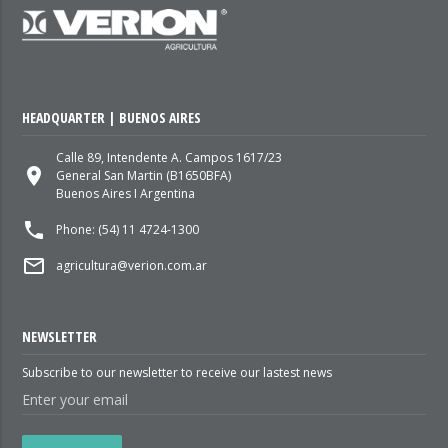
HEADQUARTER | BUENOS AIRES
Calle 89, Intendente A. Campos 1617/23
place
General San Martin (B1650BFA)
Buenos Aires I Argentina
local_phone
Phone: (54) 11 4724-1300
mail_outline
agricultura@verion.com.ar
NEWSLETTER
Subscribe to our newsletter to receive our lastest news